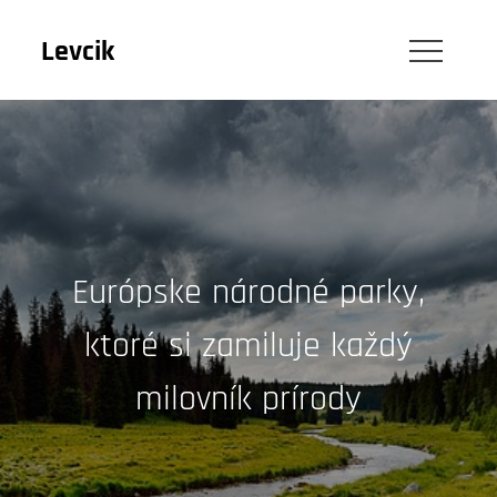
Skip
to
Levcik
content
Európske národné parky,
ktoré si zamiluje každý
milovník prírody