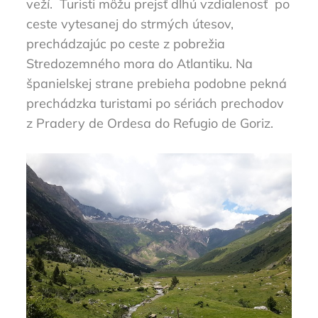
veží. Turisti môžu prejsť dlhú vzdialenosť po
ceste vytesanej do strmých útesov,
prechádzajúc po ceste z pobrežia
Stredozemného mora do Atlantiku. Na
španielskej strane prebieha podobne pekná
prechádzka turistami po sériách prechodov
z Pradery de Ordesa do Refugio de Goriz.