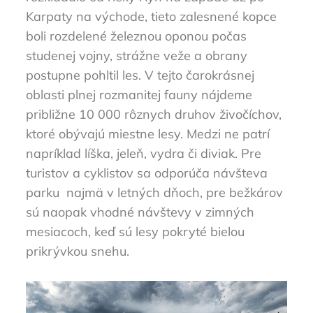
Karpaty na východe, tieto zalesnené kopce
boli rozdelené železnou oponou počas
studenej vojny, strážne veže a obrany
postupne pohltil les. V tejto čarokrásnej
oblasti plnej rozmanitej fauny nájdeme
približne 10 000 rôznych druhov živočíchov,
ktoré obývajú miestne lesy. Medzi ne patrí
napríklad líška, jeleň, vydra či diviak. Pre
turistov a cyklistov sa odporúča návšteva
parku najmä v letných dňoch, pre bežkárov
sú naopak vhodné návštevy v zimných
mesiacoch, keď sú lesy pokryté bielou
prikrývkou snehu.