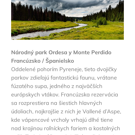
Národný park Ordesa y Monte Perdido
Francúzsko / Španielsko
Oddelené pohorím Pyreneje, tieto dvojičky
parkov zdieľajú fantastickú faunu, vrátane
fúzatého supa, jedného z najväčších
európskych vtákov. Francúzska rezervácia
sa rozprestiera na šiestich hlavných
údoliach, najkrajšie z nich je Vallené d’Aspe,
kde vápencové vrcholy vrhajú dlhé tiene
nad krajinou roľníckych fariem a kostolných