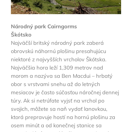
Národný park Cairngorms
Škótsko
Najväčší britský národný park zaberá
obrovskú náhornú plošinu presahujúcu
niektoré z najvyšších vrcholov Škótska.
Najväčšia hora leží 1,309 metrov nad
morom a nazýva sa Ben Macdui – hrbatý
obor s vrstvami snehu až do letných
mesiacov je často súčasťou náročnej dennej
túry. Ak si netrúfate vyjsť na vrchol po
svojich, môžete sa naň vydať lanovkou,
ktorá prepravuje hostí na hornú plošinu za
osem minút a od konečnej stanice sa