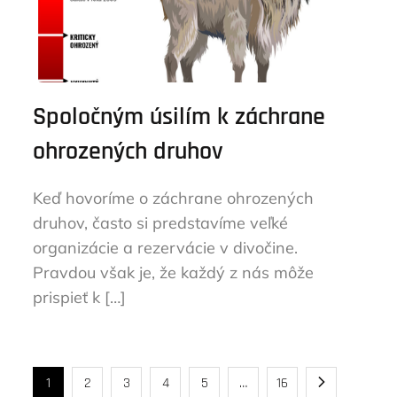
Spoločným úsilím k záchrane
ohrozených druhov
Keď hovoríme o záchrane ohrozených
druhov, často si predstavíme veľké
organizácie a rezervácie v divočine.
Pravdou však je, že každý z nás môže
prispieť k […]
Stránkovanie
1
2
3
4
5
…
16