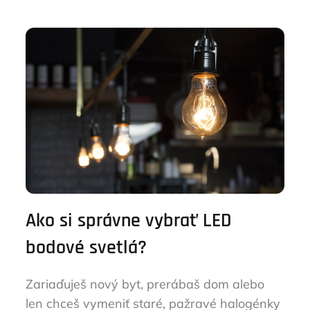
Ako si správne vybrať LED
bodové svetlá?
Zariaďuješ nový byt, prerábaš dom alebo
len chceš vymeniť staré, pažravé halogénky