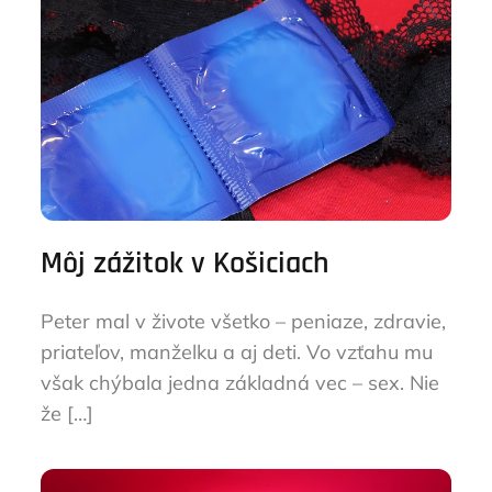
Môj zážitok v Košiciach
Peter mal v živote všetko – peniaze, zdravie,
priateľov, manželku a aj deti. Vo vzťahu mu
však chýbala jedna základná vec – sex. Nie
že […]