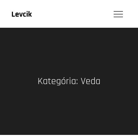
Skip
to
Levcik
content
Kategória:
Veda