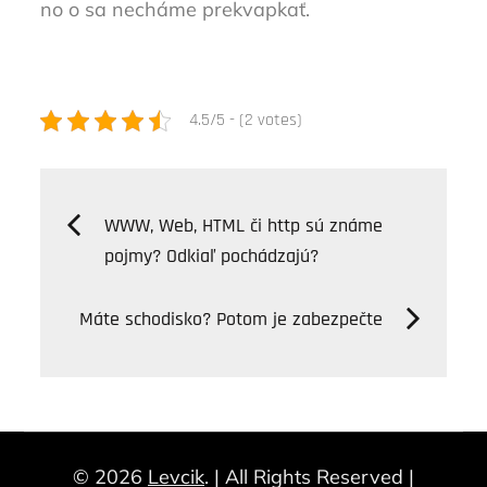
no o sa necháme prekvapkať.
4.5/5 - (2 votes)
Navigácia
WWW, Web, HTML či http sú známe
pojmy? Odkiaľ pochádzajú?
v
Máte schodisko? Potom je zabezpečte
článku
© 2026
Levcik
. | All Rights Reserved |