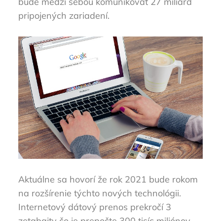
bude medzi sebou komunikovať 27 miliárd
pripojených zariadení.
Aktuálne sa hovorí že rok 2021 bude rokom
na rozšírenie týchto nových technológii.
Internetový dátový prenos prekročí 3
zetabajty čo je prepočte 300 tisíc miliónov