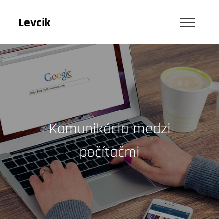
Skip
to
Levcik
content
Komunikácia medzi
počítačmi