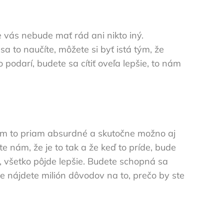
 vás nebude mať rád ani nikto iný.
a to naučíte, môžete si byť istá tým, že
podarí, budete sa cítiť oveľa lepšie, to nám
 nám to priam absurdné a skutočne možno aj
e nám, že je to tak a že keď to príde, bude
 všetko pôjde lepšie. Budete schopná sa
 že nájdete milión dôvodov na to, prečo by ste