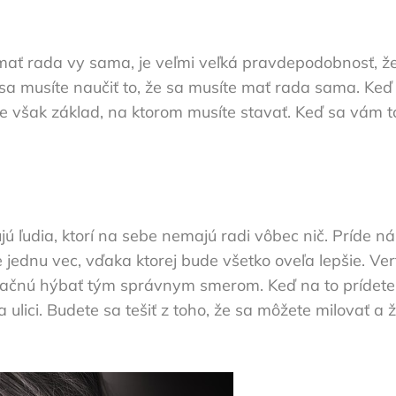
mať rada vy sama, je veľmi veľká pravdepodobnosť, že
a musíte naučiť to, že sa musíte mať rada sama. Keď s
e však základ, na ktorom musíte stavať. Keď sa vám to 
jú ľudia, ktorí na sebe nemajú radi vôbec nič. Príde
 jednu vec, vďaka ktorej bude všetko oveľa lepšie. Vert
začnú hýbať tým správnym smerom. Keď na to prídete,
 ulici. Budete sa tešiť z toho, že sa môžete milovať a