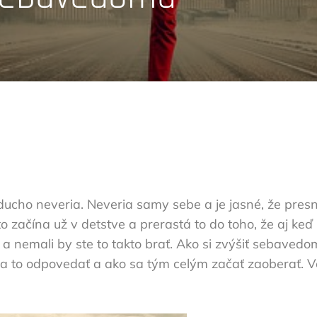
ducho neveria. Neveria samy sebe a je jasné, že pres
 začína už v detstve a prerastá to do toho, že aj keď id
 a nemali by ste to takto brať. Ako si zvýšiť sebavedomi
 na to odpovedať a ako sa tým celým začať zaoberať. Ve