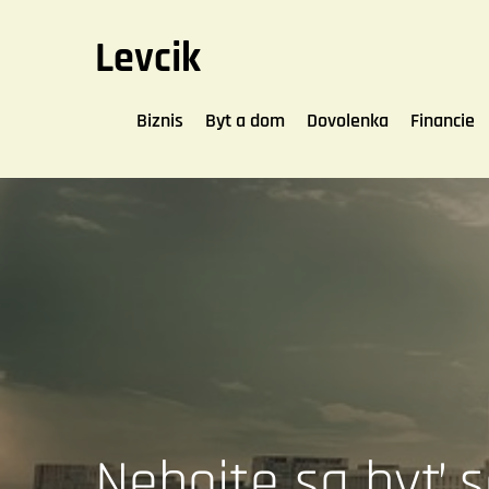
Skip
to
Levcik
content
Biznis
Byt a dom
Dovolenka
Financie
Nebojte sa byť