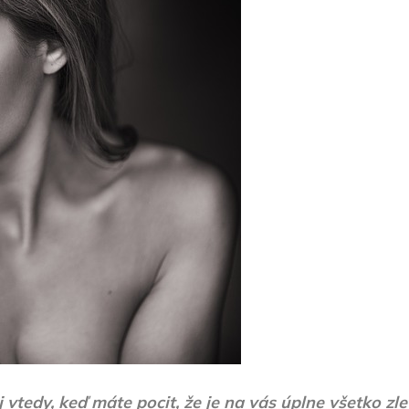
vtedy, keď máte pocit, že je na vás úplne všetko zle