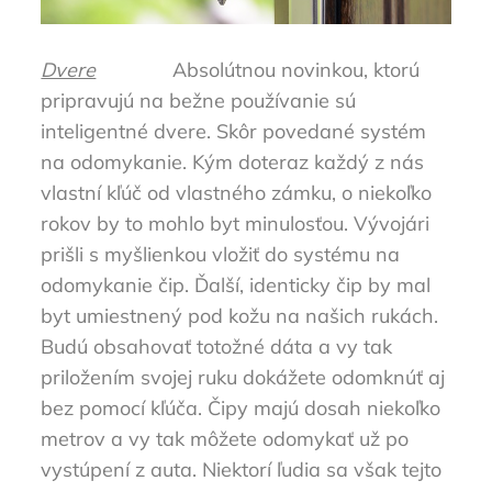
Dvere
Absolútnou novinkou, ktorú
pripravujú na bežne používanie sú
inteligentné dvere. Skôr povedané systém
na odomykanie. Kým doteraz každý z nás
vlastní kľúč od vlastného zámku, o niekoľko
rokov by to mohlo byt minulosťou. Vývojári
prišli s myšlienkou vložiť do systému na
odomykanie čip. Ďalší, identicky čip by mal
byt umiestnený pod kožu na našich rukách.
Budú obsahovať totožné dáta a vy tak
priložením svojej ruku dokážete odomknúť aj
bez pomocí kľúča. Čipy majú dosah niekoľko
metrov a vy tak môžete odomykať už po
vystúpení z auta. Niektorí ľudia sa však tejto