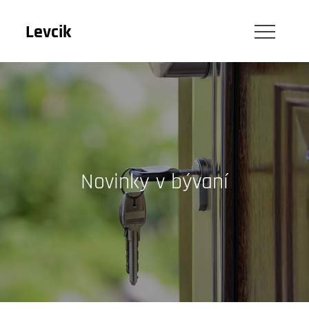
Skip
to
Levcik
content
Novinky v bývaní