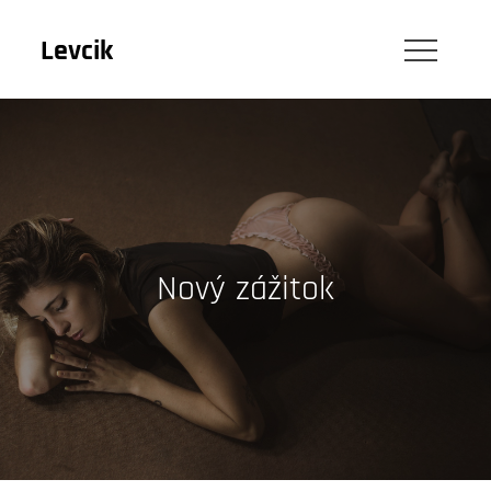
Skip
to
Levcik
content
Nový zážitok