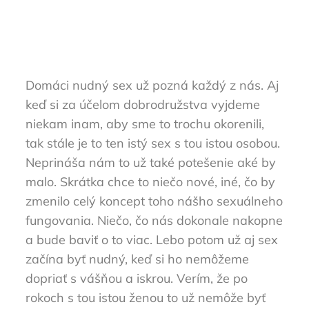
Domáci nudný sex už pozná každý z nás. Aj
keď si za účelom dobrodružstva vyjdeme
niekam inam, aby sme to trochu okorenili,
tak stále je to ten istý sex s tou istou osobou.
Neprináša nám to už také potešenie aké by
malo. Skrátka chce to niečo nové, iné, čo by
zmenilo celý koncept toho nášho sexuálneho
fungovania. Niečo, čo nás dokonale nakopne
a bude baviť o to viac. Lebo potom už aj sex
začína byť nudný, keď si ho nemôžeme
dopriať s vášňou a iskrou. Verím, že po
rokoch s tou istou ženou to už nemôže byť