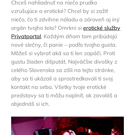
Chceš nahliadnuť na niečo prudko
vzrušujúce a erotické? Chcel by si zažiť
niečo, čo ti zdvihne náladu a zároveň aj iný
orgán tvojho tela? Omrkni si
erotické služby
Privatportal
. Každým dňom tam pribúdajú
nové slečny, či panie – podľa tvojho gusta.
Môžeš si vybrať aká sa ti len zapáči. Proti
gustu žiaden dišputát. Najväčšie divošky z
celého Slovenska sa zišli na tejto stránke,
aby sa ti ukázali a sprostredkovali ti svoj
kontakt na seba. Všetky tvoje erotické
predstavy sa ti môžu naplniť, ak zavoláš a
objednáš si ich.