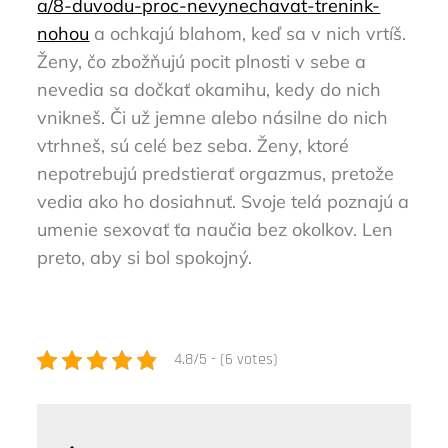
a/8-duvodu-proc-nevynechavat-trenink-
nohou
a ochkajú blahom, keď sa v nich vrtíš.
Ženy, čo zbožňujú pocit plnosti v sebe a
nevedia sa dočkať okamihu, kedy do nich
vnikneš. Či už jemne alebo násilne do nich
vtrhneš, sú celé bez seba. Ženy, ktoré
nepotrebujú predstierať orgazmus, pretože
vedia ako ho dosiahnuť. Svoje telá poznajú a
umenie sexovať ťa naučia bez okolkov. Len
preto, aby si bol spokojný.
4.8/5 - (6 votes)