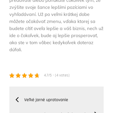
predávate alebo ponúkate čokoľvek tým, že
zvýšite svoje šance lepšími pozíciami vo
vyhľadávaní. Už po veľmi krátkej dobe
môžete očakávať zmenu, vďaka ktorej sa
budete cítiť oveľa lepšie a váš biznis, nech už
ide o čokoľvek, bude aj lepšie prosperovať,
ako ste v tom vôbec kedykoľvek doteraz
dúfali.
4.7/5 - (4 votes)
Navigácia
Veľké jarné upratovanie