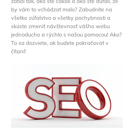
zatiaľ tak, ako ste čakali a ako ste dúfali, že
by vám to vchádzať malo? Zabudnite na
všetko zúfalstvo a všetky pochybnosti a
skúste zmeniť návštevnosť vášho webu
jednoducho a rýchlo s našou pomocou! Ako?
To sa dozviete, ak budete pokračovať v
čítaní!