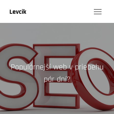
Skip
to
Levcik
content
Populárnejší web v priebehu
pár dní?