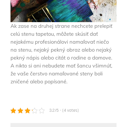
Ak zase na druhej strane nechcete prelepiť
celú stenu tapetou, môžete skúsiť dať
nejakému profesionálovi namaľovať niečo
na stenu, nejaký pekný obraz alebo nejaký
pekný nápis alebo citát o rodine a domove.
A nikto si ani nebudete mať šancu všimnúť,
že vaše čerstvo namaľované steny boli
zničené alebo popísané.
3.2/5 - (4 votes)