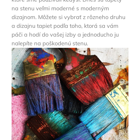
na stenu veľmi moderné s moderným
dizajnom. Môžete si vybrať z rôzneho druhu
a dizajnu tapiet podľa toho, ktorá sa vám
páči a hodí do vašej izby a jednoducho ju
nalepíte na poškodenú stenu.