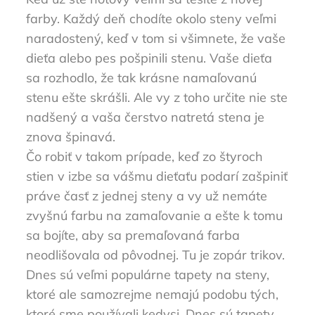
farby. Každý deň chodíte okolo steny veľmi
naradostený, keď v tom si všimnete, že vaše
dieťa alebo pes pošpinili stenu. Vaše dieťa
sa rozhodlo, že tak krásne namaľovanú
stenu ešte skrášli. Ale vy z toho určite nie ste
nadšený a vaša čerstvo natretá stena je
znova špinavá.
Čo robiť v takom prípade, keď zo štyroch
stien v izbe sa vášmu dieťaťu podarí zašpiniť
práve časť z jednej steny a vy už nemáte
zvyšnú farbu na zamaľovanie a ešte k tomu
sa bojíte, aby sa premaľovaná farba
neodlišovala od pôvodnej. Tu je zopár trikov.
Dnes sú veľmi populárne tapety na steny,
ktoré ale samozrejme nemajú podobu tých,
ktoré sme používali kedysi. Dnes sú tapety