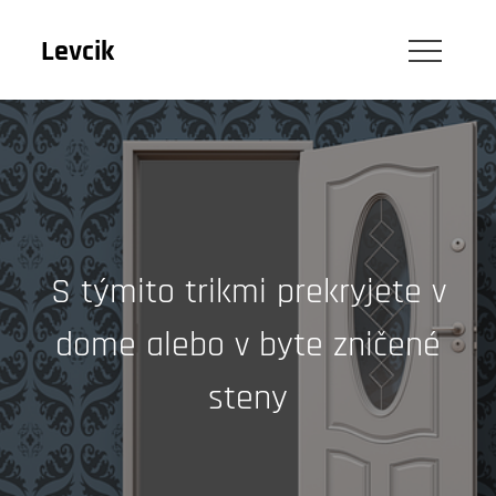
Skip
to
Levcik
content
S týmito trikmi prekryjete v
dome alebo v byte zničené
steny