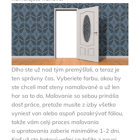
Dlho ste už nad tým premýšľali, a teraz je
ten správny čas. Vyberiete farbu, akou by
ste chceli mať steny namaľované a už len
hor sa to do. Maľovanie so sebou prináša
dosť práce, pretože musíte z izby všetko
vyniesť von alebo aspoň pozakrývať fóliou,
takže vám celý proces maľovania
a upratovania zaberie minimálne 1-2 dni.
Keď už ste hotový veľmi sa tešíte z novej