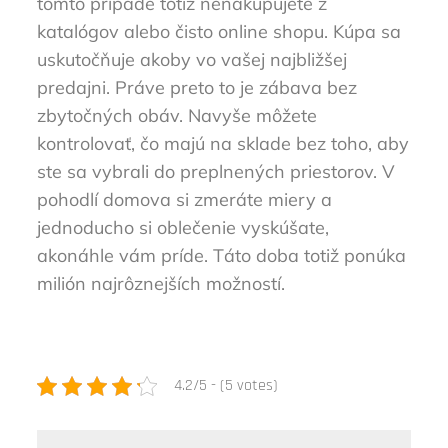
tomto prípade totiž nenakupujete z
katalógov alebo čisto online shopu. Kúpa sa
uskutočňuje akoby vo vašej najbližšej
predajni. Práve preto to je zábava bez
zbytočných obáv. Navyše môžete
kontrolovať, čo majú na sklade bez toho, aby
ste sa vybrali do preplnených priestorov. V
pohodlí domova si zmeráte miery a
jednoducho si oblečenie vyskúšate,
akonáhle vám príde. Táto doba totiž ponúka
milión najrôznejších možností.
4.2/5 - (5 votes)