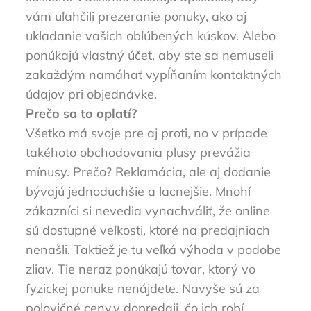
vám uľahčili prezeranie ponuky, ako aj
ukladanie vašich obľúbených kúskov. Alebo
ponúkajú vlastný účet, aby ste sa nemuseli
zakaždým namáhať vypĺňaním kontaktných
údajov pri objednávke.
Prečo sa to oplatí?
Všetko má svoje pre aj proti, no v prípade
takéhoto obchodovania plusy prevážia
mínusy. Prečo? Reklamácia, ale aj dodanie
bývajú jednoduchšie a lacnejšie. Mnohí
zákazníci si nevedia vynachváliť, že online
sú dostupné veľkosti, ktoré na predajniach
nenašli. Taktiež je tu veľká výhoda v podobe
zliav. Tie neraz ponúkajú tovar, ktorý vo
fyzickej ponuke nenájdete. Navyše sú za
polovičné ceny,v dopredaji, čo ich robí