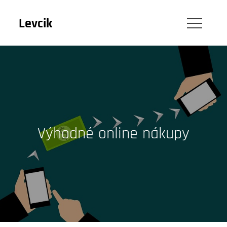
Skip
to
Levcik
content
Výhodné online nákupy