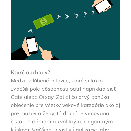
Ktoré obchody?
Medzi obľúbené reťazce, ktoré si takto
zväčšili pole pôsobnosti patrí napríklad sieť
Gate alebo Orsay. Zatiaľ čo prvý ponúka
oblečenie pre všetky vekové kategórie ako aj
pre mužov a ženy, tá druhá je venovaná
čisto len dámam a kvalitným, elegantným
kúskom. Väčšinou existujú aplikácie, aby