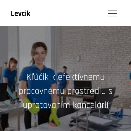
Skip
to
Levcik
content
Kľúčik k efektívnemu
pracovnému prostrediu s
upratovaním kancelárií