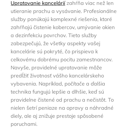
Upratovanie kancelárií
zahŕňa viac než len
utieranie prachu a vysávanie. Profesionálne
služby ponúkajú komplexné riešenia, ktoré
zahŕňajú čistenie kobercov, umývanie okien
a dezinfekciu povrchov. Tieto služby
zabezpečujú, že všetky aspekty vašej
kancelárie sú pokryté, čo prispieva k
celkovému dobrému pocitu zamestnancov.
Navyše, pravidelné upratovanie môže
predĺžiť životnosť vášho kancelárskeho
vybavenia. Napríklad, počítače a ďalšia
technika fungujú lepšie a dlhšie, keď sú
pravidelne čistené od prachu a nečistôt. To
nielen šetrí peniaze na opravy a náhradné
diely, ale aj znižuje prestoje spôsobené
poruchami.