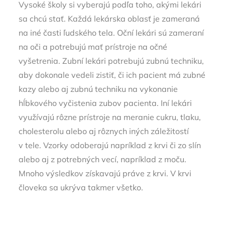
Vysoké školy si vyberajú podľa toho, akými lekári
sa chcú stať. Každá lekárska oblasť je zameraná
na iné časti ľudského tela. Oční lekári sú zameraní
na oči a potrebujú mať prístroje na očné
vyšetrenia. Zubní lekári potrebujú zubnú techniku,
aby dokonale vedeli zistiť, či ich pacient má zubné
kazy alebo aj zubnú techniku na vykonanie
hĺbkového vyčistenia zubov pacienta.
Iní lekári
využívajú rôzne prístroje na meranie cukru, tlaku,
cholesterolu alebo aj rôznych iných záležitostí
v tele. Vzorky odoberajú napríklad z krvi či zo slín
alebo aj z potrebných vecí, napríklad z moču.
Mnoho výsledkov získavajú práve z krvi. V krvi
človeka sa ukrýva takmer všetko.