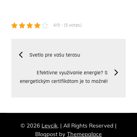
4/5 - (5 votes)
Navigácia
Svetlo pre vašu terasu
v
Efektívne využívanie energie? S
energetickým certifikátom je to možné!
článku
© 2026
Levcik
. | All Rights Reserved |
Blogpost by
Themepalace