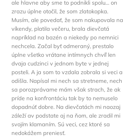
ale hlavne aby sme to podnikli spolu… on
zrazu úplne otočil, že som zlatokopka.
Musím, ale povedať, že som nakupovala na
víkendy, platila večeru, brala dievčatá
napríklad na bazén a niekedy po nemnici
nechcela. Začal byť odmeraný, prestalo
úplne všetko vrátane intímnych chvíľ len
dvaja cudzinci v jednom byte v jednej
posteli. A ja som to vzdala zobrala si veci a
odišla. Napísal mi nech sa stretneme, nech
sa porozprávame mám však strach, že ak
príde na konfrontáciu tak by to nemuselo
dopadnúť dobre. Na dievčatách mi naozaj
záleží av podstate aj na ňom, ale zradil mi
svojím klamaním. Sú veci, cez ktoré sa
nedokážem preniesť.