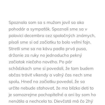
Spoznala som sa s mužom javil sa ako
pohodár a sympaťák. Spoznali sme sa v
polovici decembra cez spoločných známych,
písali sme si od začiatku to bolo veľmi fajn.
Stretli sme sa na kávu padla prvá pusa,
držanie za ruky no jednoducho pekný
začiatok niečoho nového. Po pár
schôdzkach sme si povedali, že tam budem
občas tráviť víkendy a voľný čas nech sme
spolu. Hneď na začiatku povedal, že sa
určite nebude sťahovať, že ma blízko deti to
je samozrejme pochopiteľné a ani by som ho
nenútila a nechcela to. Dievčatá má čo 2hý