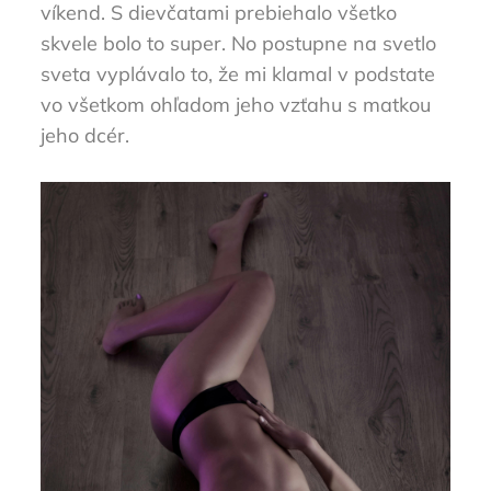
víkend. S dievčatami prebiehalo všetko
skvele bolo to super. No postupne na svetlo
sveta vyplávalo to, že mi klamal v podstate
vo všetkom ohľadom jeho vzťahu s matkou
jeho dcér.