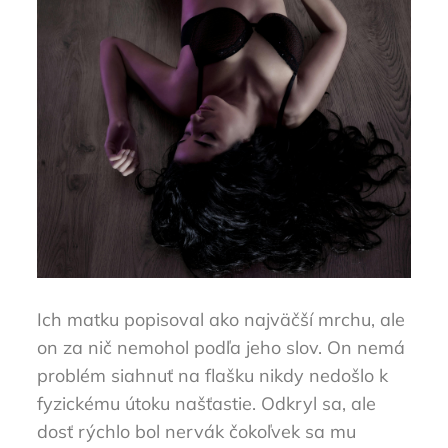
Ich matku popisoval ako najväčší mrchu, ale
on za nič nemohol podľa jeho slov. On nemá
problém siahnuť na flašku nikdy nedošlo k
fyzickému útoku našťastie. Odkryl sa, ale
dosť rýchlo bol nervák čokoľvek sa mu