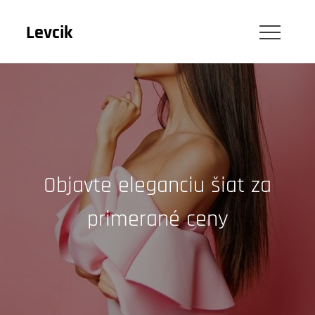
Skip
to
Levcik
content
Objavte eleganciu šiat za
primerané ceny