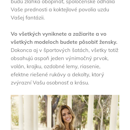
budú zľahka obopínať, spoločenské odhalia
Vaše prednosti a koktejlové povolia uzdu
Vašej fantázii.
Vo všetkých vyniknete a zažiarite a vo
všetkých modeloch budete pôsobiť žensky.
Dokonca aj v športových šatách, všetky totiž
obsahujú aspoň jeden výnimočný prvok,
volán, krajku, ozdobné lemy, riasenie,
efektne riešené rukávy a dekolty, ktorý
zvýrazní Vašu osobnosť a krásu.