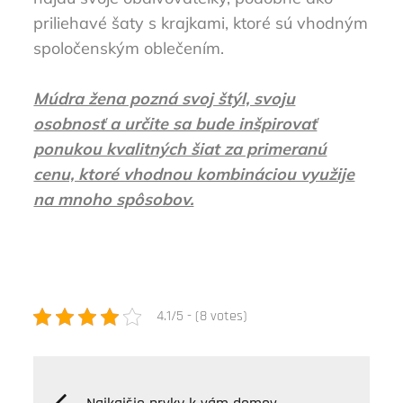
priliehavé šaty s krajkami, ktoré sú vhodným
spoločenským oblečením.
Múdra žena pozná svoj štýl, svoju
osobnosť a určite sa bude inšpirovať
ponukou kvalitných šiat za primeranú
cenu, ktoré vhodnou kombináciou využije
na mnoho spôsobov.
4.1/5 - (8 votes)