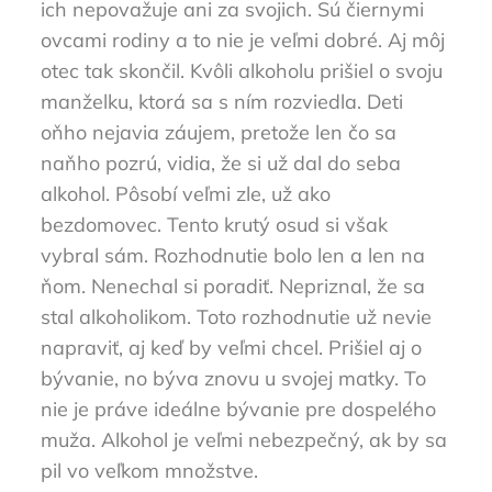
ich nepovažuje ani za svojich. Sú čiernymi
ovcami rodiny a to nie je veľmi dobré. Aj môj
otec tak skončil. Kvôli alkoholu prišiel o svoju
manželku, ktorá sa s ním rozviedla. Deti
oňho nejavia záujem, pretože len čo sa
naňho pozrú, vidia, že si už dal do seba
alkohol. Pôsobí veľmi zle, už ako
bezdomovec. Tento krutý osud si však
vybral sám. Rozhodnutie bolo len a len na
ňom. Nenechal si poradiť. Nepriznal, že sa
stal alkoholikom. Toto rozhodnutie už nevie
napraviť, aj keď by veľmi chcel. Prišiel aj o
bývanie, no býva znovu u svojej matky. To
nie je práve ideálne bývanie pre dospelého
muža. Alkohol je veľmi nebezpečný, ak by sa
pil vo veľkom množstve.