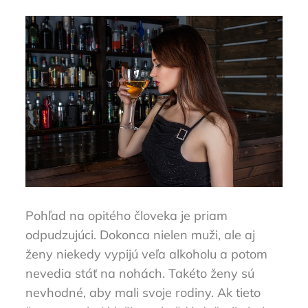
Pohľad na opitého človeka je priam
odpudzujúci. Dokonca nielen muži, ale aj
ženy niekedy vypijú veľa alkoholu a potom
nevedia stáť na nohách. Takéto ženy sú
nevhodné, aby mali svoje rodiny. Ak tieto