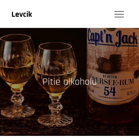
Skip
to
Levcik
content
Pitie alkoholu