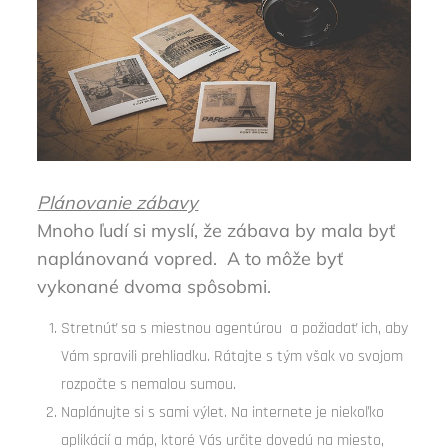
Plánovanie zábavy
Mnoho ľudí si myslí, že zábava by mala byť
naplánovaná vopred. A to môže byť
vykonané dvoma spôsobmi.
Stretnúť sa s miestnou agentúrou a požiadať ich, aby
Vám spravili prehliadku. Rátajte s tým však vo svojom
rozpočte s nemalou sumou.
Naplánujte si s sami výlet. Na internete je niekoľko
aplikácií a máp, ktoré Vás určite dovedú na miesto,