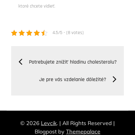
ktoré chcete vidieť.
4.5/5 - (8 votes)
Navigácia
Potrebujete znížiť hladinu cholesterolu?
v
Je pre vás vzdelanie dôležité?
článku
© 2026
Levcik
. | All Rights Reserved |
Blogpost by
Themepalace