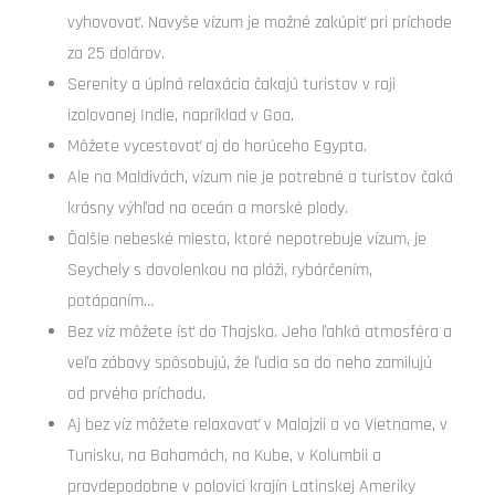
vyhovovať. Navyše vízum je možné zakúpiť pri príchode
za 25 dolárov.
Serenity a úplná relaxácia čakajú turistov v raji
izolovanej Indie, napríklad v Goa.
Môžete vycestovať aj do horúceho Egypta.
Ale na Maldivách, vízum nie je potrebné a turistov čaká
krásny výhľad na oceán a morské plody.
Ďalšie nebeské miesto, ktoré nepotrebuje vízum, je
Seychely s dovolenkou na pláži, rybárčením,
potápaním…
Bez víz môžete ísť do Thajska. Jeho ľahká atmosféra a
veľa zábavy spôsobujú, že ľudia sa do neho zamilujú
od prvého príchodu.
Aj bez víz môžete relaxovať v Malajzii a vo Vietname, v
Tunisku, na Bahamách, na Kube, v Kolumbii a
pravdepodobne v polovici krajín Latinskej Ameriky