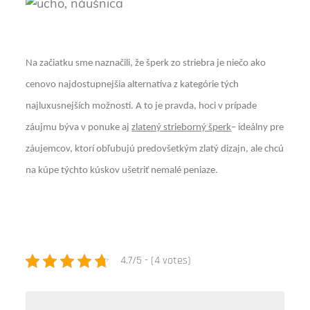
Na začiatku sme naznačili, že šperk zo striebra je niečo ako
cenovo najdostupnejšia alternatíva z kategórie tých
najluxusnejších možností. A to je pravda, hoci v prípade
záujmu býva v ponuke aj
zlatený strieborný šperk
– ideálny pre
záujemcov, ktorí obľubujú predovšetkým zlatý dizajn, ale chcú
na kúpe týchto kúskov ušetriť nemalé peniaze.
4.7/5 - (4 votes)