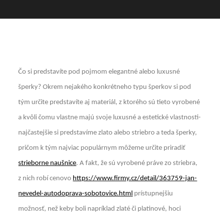
Čo si predstavíte pod pojmom elegantné alebo luxusné
šperky? Okrem nejakého konkrétneho typu šperkov si pod
tým určite predstavíte aj materiál, z ktorého sú tieto vyrobené
a kvôli čomu vlastne majú svoje luxusné a estetické vlastnosti-
najčastejšie si predstavíme zlato alebo striebro a teda šperky,
pričom k tým najviac populárnym môžeme určite priradiť
strieborne naušnice
. A fakt, že sú vyrobené práve zo striebra,
z nich robí cenovo
https://www.firmy.cz/detail/363759-jan-
nevedel-autodoprava-sobotovice.html
prístupnejšiu
možnosť, než keby boli napríklad zlaté či platinové, hoci