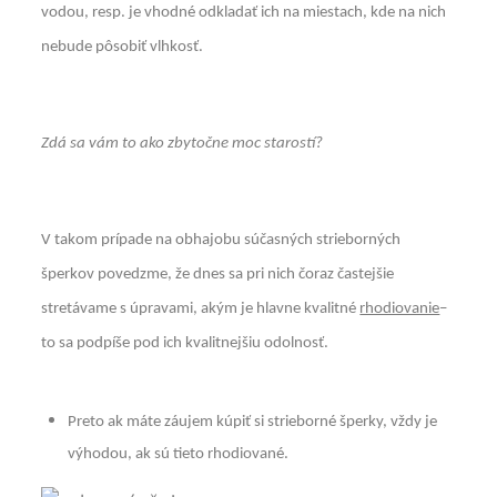
vodou, resp. je vhodné odkladať ich na miestach, kde na nich
nebude pôsobiť vlhkosť.
Zdá sa vám to ako zbytočne moc starostí?
V takom prípade na obhajobu súčasných strieborných
šperkov povedzme, že dnes sa pri nich čoraz častejšie
stretávame s úpravami, akým je hlavne kvalitné
rhodiovanie
–
to sa podpíše pod ich kvalitnejšiu odolnosť.
Preto ak máte záujem kúpiť si strieborné šperky, vždy je
výhodou, ak sú tieto rhodiované.