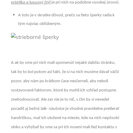
estetika a luxusný štýl
je pri nich na podobne vysokej úrovni.
A toto je v skratke dôvod, prečo sa tieto šperky radia k
tým najviac obľúbeným.
A ak by sme pri nich mali spomenúť nejaké slabšiu stránku,
tak by to bol potom asi fakt, že si na nich musíme dávať väčší
pozor, aby nám po krátkom čase nesčerneli, aby neboli
vystavované faktorom, ktoré by mohli ich vzhľad postupne
znehodnocovať. Ale zas nie je to nič, s čím by si nevedel
poradiť aj bežný laik- náušnice je vhodné pravidelne pretierať
handričkou, mať ich uložené na mieste, kde na nich nepôsobí
slnko a vyhýbať by sme sa pri ich nosení mali tiež kontaktu s