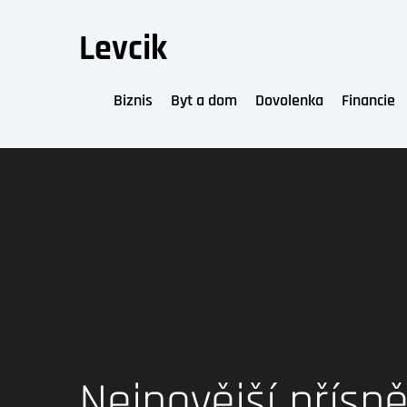
Skip
to
Levcik
content
Biznis
Byt a dom
Dovolenka
Financie
Nejnovější přísp