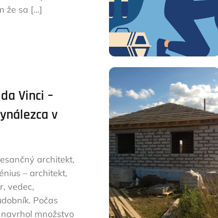
m že sa […]
da Vinci –
vynálezca v
esančný architekt,
nius – architekt,
r, vedec,
udobník. Počas
a navrhol množstvo