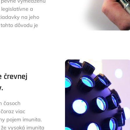
á pevne vymedzenú
 legislatívne a
žiadavky na jeho
z tohto dôvodu je
e črevnej
.
h časoch
čoraz viac
my pojem imunita.
 že vysoká imunita