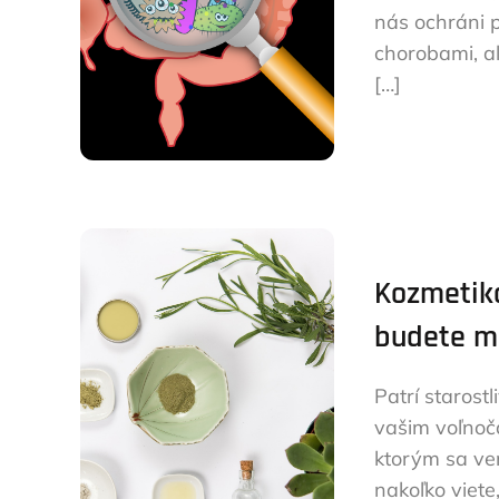
nás ochráni
chorobami, a
[…]
Kozmetika
budete mi
Patrí starostl
vašim voľnoč
ktorým sa ven
nakoľko viete