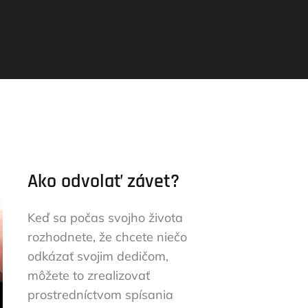
Ako odvolať závet?
Keď sa počas svojho života
rozhodnete, že chcete niečo
odkázať svojim dedičom,
môžete to zrealizovať
prostredníctvom spísania