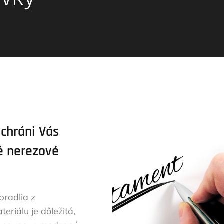
ochráni Vás
é nerezové
bradlia z
eriálu je dôležitá,