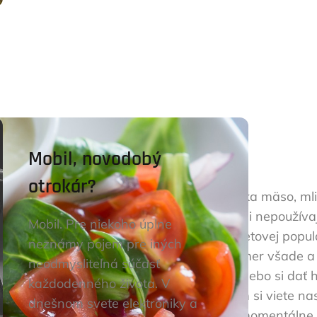
Mobil, novodobý
otrokár?
to ľudia, ktorí vyraďujú zo svojho jedálnička mäso, ml
rpeniu zvierat, čo znamená aj to, že vegáni nepoužíva
Mobil. Pre niekoho úplne
ia vegáni, vegetariáni a flexitariáni zhruba 8% svetov
neznámy pojem pre iných
ál. Takéto prevádzky sa už dajú nájsť takmer všade a 
neodmysliteľná súčasť
maximálne vyskladať obed z rôznych príloh alebo si d
každodenného života. V
 vašom okolí sa dá rastlinne najesť. Filtrom si viete 
dnešnom svete elektroniky a
j to, že hľadáte gastro prevádzky, ktoré sú momentáln