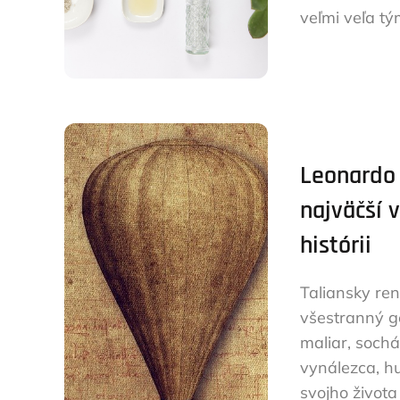
veľmi veľa tý
Leonardo 
najväčší 
histórii
Taliansky ren
všestranný gé
maliar, sochá
vynálezca, h
svojho život