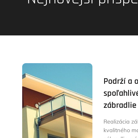
Podrží a 
spoľahliv
zábradlie
Realizácia zá
kvalitného mat