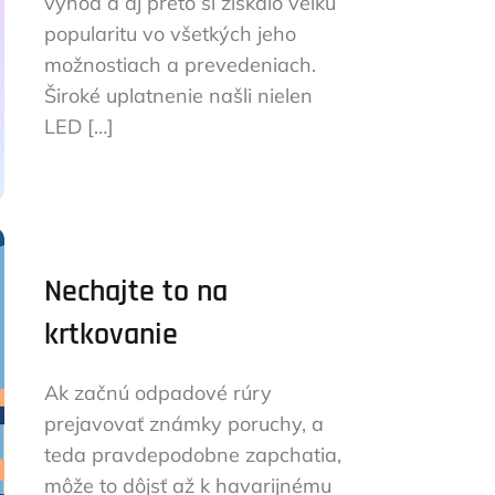
výhod a aj preto si získalo veľkú
popularitu vo všetkých jeho
možnostiach a prevedeniach.
Široké uplatnenie našli nielen
LED […]
Nechajte to na
krtkovanie
Ak začnú odpadové rúry
prejavovať známky poruchy, a
teda pravdepodobne zapchatia,
môže to dôjsť až k havarijnému