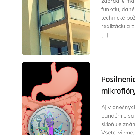
zábradlie m
funkciu, dané
technické po
realizáciu a 
[…]
Posilneni
mikroflóry
Aj v dnešnýc
pandémie sa 
skloňuje zná
Všetci vieme,