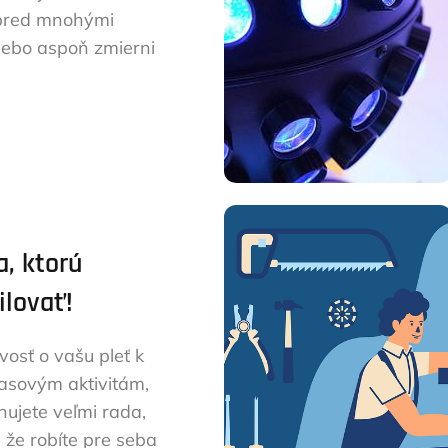
 pred mnohými
lebo aspoň zmierni
, ktorú
lovať!
ivosť o vašu pleť k
asovým aktivitám,
ujete veľmi rada,
, že robíte pre seba