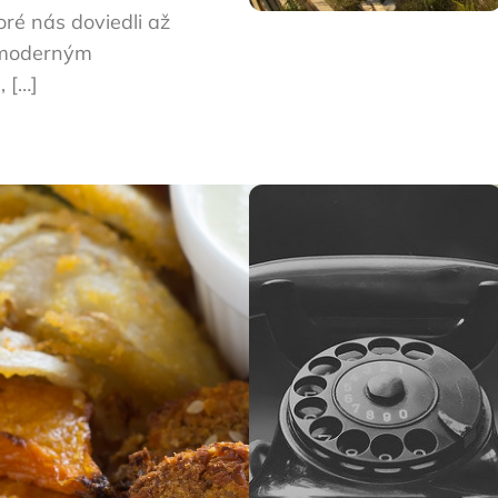
oré nás doviedli až
 moderným
 […]
tu
egáni zhruba 3% svetovej populácie. Kto sú vegáni? Sú 
ožnej miery snaží vyhnúť akémukoľvek zneužívaniu a ut
ieratách a tak ďalej. Podľa tej istej štatistiky tvor
 zaraďujú do svojej ponuky čoraz viac rastlinných jed
ár rokmi si na Slovensku vegán v reštaurácii mohol 
 spája vic než 180 krajín a zobrazuje možnosti, kde vo
ti rastlinných jedál. Môžete si nastaviť napríklad a