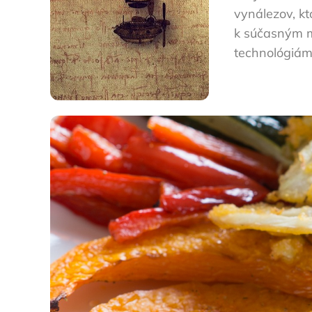
vynálezov, kt
k súčasným
technológiám,
Šťastná krava vám ukáže ces
Podľa štatistiky z minulého roka tvoria v
to životný štýl, ktorý sa do najväčšej m
textílie, kožu, produkty testované na zv
gastro prevádzky nútené prispôsobiť sa a
je skvelou správou, pretože ešte pred p
v preklade Šťastná krava. Táto aplikácia
po prípade reštaurácie ponúkajúce možnos