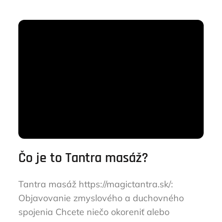
Čo je to Tantra masáž?
Tantra masáž https://magictantra.sk/:
Objavovanie zmyslového a duchovného
spojenia Chcete niečo okoreniť alebo