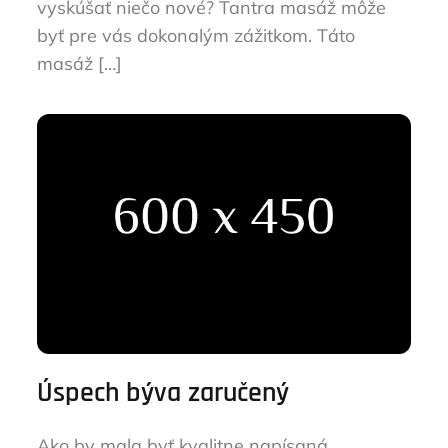
vyskúšať niečo nové? Tantra masáž môže
byť pre vás dokonalým zážitkom. Táto
masáž […]
Úspech býva zaručený
Ako by mala byť kvalitne napísaná