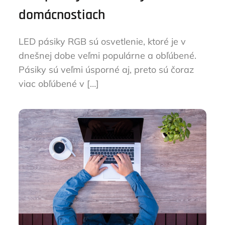
domácnostiach
LED pásiky RGB sú osvetlenie, ktoré je v
dnešnej dobe veľmi populárne a obľúbené.
Pásiky sú veľmi úsporné aj, preto sú čoraz
viac obľúbené v […]