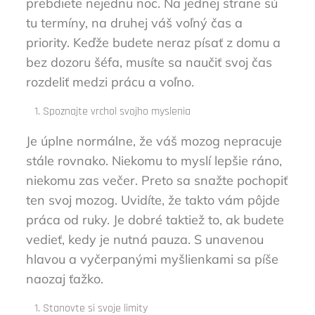
prebdiete nejednu noc. Na jednej strane sú
tu termíny, na druhej váš voľný čas a
priority. Keďže budete neraz písať z domu a
bez dozoru šéfa, musíte sa naučiť svoj čas
rozdeliť medzi prácu a voľno.
Spoznajte vrchol svojho myslenia
Je úplne normálne, že váš mozog nepracuje
stále rovnako. Niekomu to myslí lepšie ráno,
niekomu zas večer. Preto sa snažte pochopiť
ten svoj mozog. Uvidíte, že takto vám pôjde
práca od ruky. Je dobré taktiež to, ak budete
vedieť, kedy je nutná pauza. S unavenou
hlavou a vyčerpanými myšlienkami sa píše
naozaj ťažko.
Stanovte si svoje limity