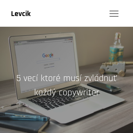
Skip
to
Levcik
content
5 vecí ktoré musí zvládnuť
každý copywriter