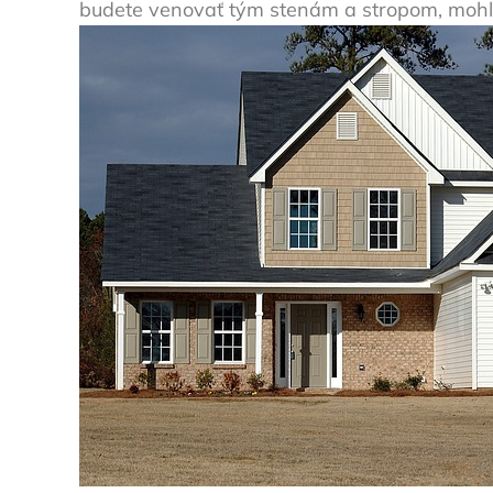
budete venovať tým stenám a stropom, mohli b