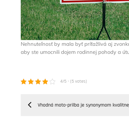
Nehnuteľnosť by mala byť príťažlivá aj zvonku
aby ste umocnili dojem rodinnej pohody a útu
4/5 - (5 votes)
Navigácia
Vhodná moto-prilba je synonymom kvalitnej
v