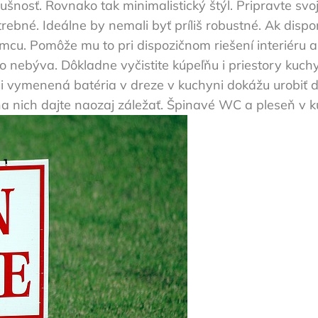
šnosť. Rovnako tak minimalistický štýl. Pripravte svo
rebné. Ideálne by nemali byť príliš robustné. Ak disp
cu. Pomôže mu to pri dispozičnom riešení interiéru a
to nebýva. Dôkladne vyčistite kúpeľňu i priestory kuc
 či vymenená batéria v dreze v kuchyni dokážu urobiť d
na nich dajte naozaj záležať. Špinavé WC a pleseň v 