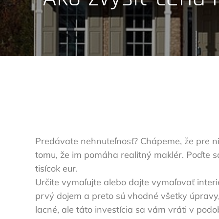
Predávate nehnuteľnosť? Chápeme, že pre nie
tomu, že im pomáha realitný maklér. Poďte s
tisícok eur.
Určite vymaľujte alebo dajte vymaľovať inter
prvý dojem a preto sú vhodné všetky úpravy, 
lacné, ale táto investícia sa vám vráti v p