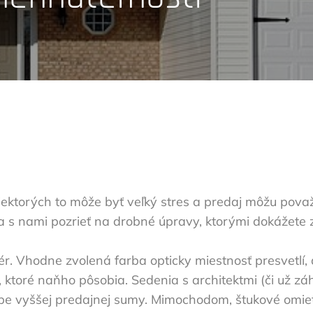
ktorých to môže byť veľký stres a predaj môžu považ
a s nami pozrieť na drobné úpravy, ktorými dokážete 
iér. Vhodne zvolená farba opticky miestnosť presvetlí,
ktoré naňho pôsobia. Sedenia s architektmi (či už zá
odobe vyššej predajnej sumy. Mimochodom, štukové omie