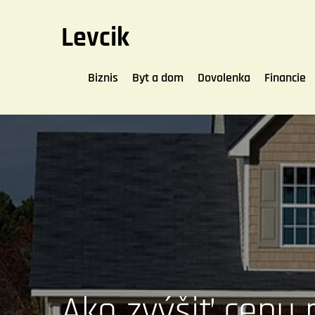
Skip
to
Levcik
content
Biznis
Byt a dom
Dovolenka
Financie
Ako zvýšiť cenu 