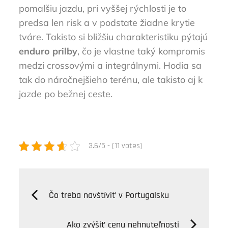
pomalšiu jazdu, pri vyššej rýchlosti je to
predsa len risk a v podstate žiadne krytie
tváre. Takisto si bližšiu charakteristiku pýtajú
enduro prilby
, čo je vlastne taký kompromis
medzi crossovými a integrálnymi. Hodia sa
tak do náročnejšieho terénu, ale takisto aj k
jazde po bežnej ceste.
3.6/5 - (11 votes)
Navigácia
Čo treba navštíviť v Portugalsku
v
Ako zvýšiť cenu nehnuteľnosti