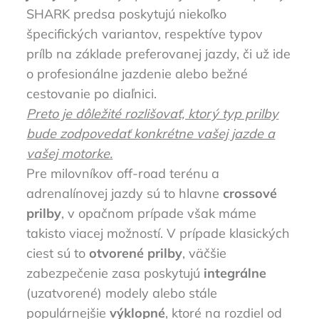
SHARK
predsa poskytujú niekoľko
špecifických variantov, respektíve typov
prílb na základe preferovanej jazdy, či už ide
o profesionálne jazdenie alebo bežné
cestovanie po diaľnici.
Preto je dôležité rozlišovať, ktorý typ prilby
bude zodpovedať konkrétne vašej jazde a
vašej motorke.
Pre milovníkov off-road terénu a
adrenalínovej jazdy sú to hlavne
crossové
prilby
, v opačnom prípade však máme
takisto viacej možností. V prípade klasických
ciest sú to
otvorené prilby
, väčšie
zabezpečenie zasa poskytujú
integrálne
(uzatvorené) modely alebo stále
populárnejšie
výklopné
, ktoré na rozdiel od