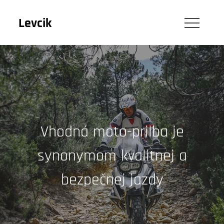
Skip
to
Levcik
content
Vhodná moto-prilba je
synonymom kvalitnej a
bezpečnej jazdy