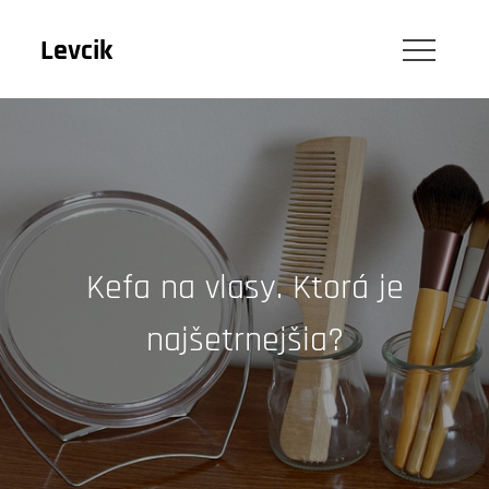
Skip
to
Levcik
content
Kefa na vlasy. Ktorá je
najšetrnejšia?