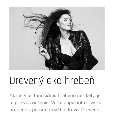
Drevený eko hrebeň
Ak ste viac fanúšičkou hrebeňa než kefy, je
tu pre vás riešenie. Veľkú popularitu si získali
hrebene z palisandrového dreva. Drevené