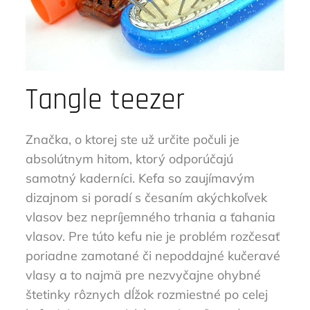
Tangle teezer
Značka, o ktorej ste už určite počuli je
absolútnym hitom, ktorý odporúčajú
samotný kaderníci. Kefa so zaujímavým
dizajnom si poradí s česaním akýchkoľvek
vlasov bez nepríjemného trhania a ťahania
vlasov. Pre túto kefu nie je problém rozčesať
poriadne zamotané či nepoddajné kučeravé
vlasy a to najmä pre nezvyčajne ohybné
štetinky rôznych dĺžok rozmiestné po celej