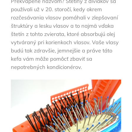
Prekvapené názvom? Štetiny z diviakov sa
používali už v 20. storočí, kedy okrem
rozčesávania vlasov pomáhali v zlepšovaní
štruktúry a lesku vlasov a to najmä vďaka
štetín z tohto zvierata, ktoré absorbujú olej
vytváraný pri korienkoch vlasov. Vaše vlasy
budú tak zdravšie, jemnejšie a práve táto
kefa vám môže pomôcť zbaviť sa
nepotrebných kondicionérov.