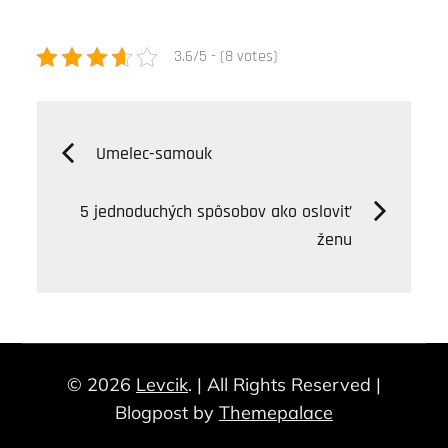
3.6/5 - (8 votes)
Navigácia
Umelec-samouk
v
5 jednoduchých spôsobov ako osloviť
ženu
článku
© 2026
Levcik
. | All Rights Reserved |
Blogpost by
Themepalace