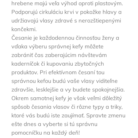
hrebene majú veľa výhod oproti plastovým.
Podporujú cirkuláciu krvi v pokožke hlavy a
udržiavajú vlasy zdravé s nerozštiepenými
končekmi.
Česanie je každodennou činnosťou ženy a
vďaka výberu správnej kefy môžete
zabrániť čas zaberajúcim návštevám
kaderníčok či kupovaniu zbytočných
produktov. Pri efektívnom česaní tou
správnou kefou budú vaše vlasy viditeľne
zdravšie, lesklejšie a vy budete spokojnejšia.
Okrem samotnej kefy je však veľmi dôležitý
spôsob
česania
vlasov či rôzne typy a triky,
ktoré vás budú iste zaujímať. Spravte zmenu
ešte dnes a vyberte si tú správnu
pomocníčku na každý deň!