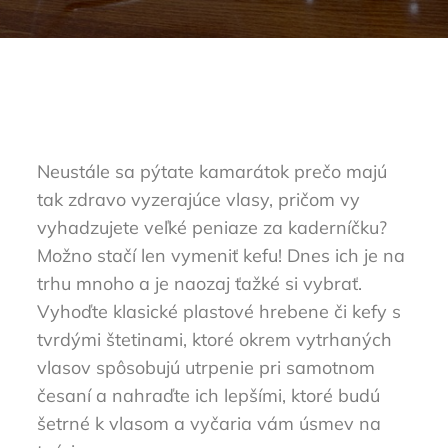
Neustále sa pýtate kamarátok prečo majú
tak zdravo vyzerajúce vlasy, pričom vy
vyhadzujete veľké peniaze za kaderníčku?
Možno stačí len vymeniť kefu! Dnes ich je na
trhu mnoho a je naozaj ťažké si vybrať.
Vyhoďte klasické plastové hrebene či kefy s
tvrdými štetinami, ktoré okrem vytrhaných
vlasov spôsobujú utrpenie pri samotnom
česaní a nahraďte ich lepšími, ktoré budú
šetrné k vlasom a vyčaria vám úsmev na