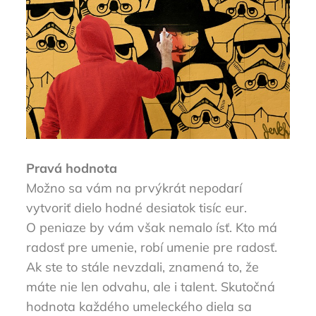
Pravá hodnota
Možno sa vám na prvýkrát nepodarí
vytvoriť dielo hodné desiatok tisíc eur.
O peniaze by vám však nemalo ísť. Kto má
radosť pre umenie, robí umenie pre radosť.
Ak ste to stále nevzdali, znamená to, že
máte nie len odvahu, ale i talent. Skutočná
hodnota každého umeleckého diela sa