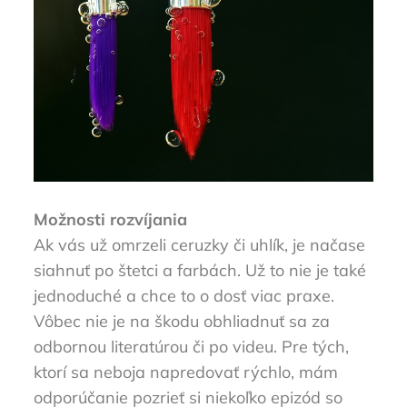
Možnosti rozvíjania
Ak vás už omrzeli ceruzky či uhlík, je načase
siahnuť po štetci a farbách. Už to nie je také
jednoduché a chce to o dosť viac praxe.
Vôbec nie je na škodu obhliadnuť sa za
odbornou literatúrou či po videu. Pre tých,
ktorí sa neboja napredovať rýchlo, mám
odporúčanie pozrieť si niekoľko epizód so