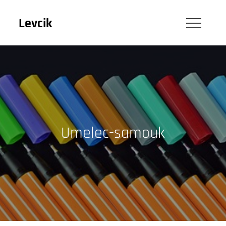
Skip
to
Levcik
content
Umelec-samouk