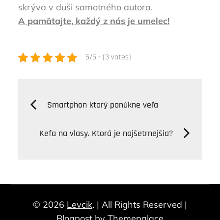
skrýva v duši samotného autora.
A pamätajte, každý z nás je umelec!
5/5 - (3 votes)
Navigácia
Smartphon ktorý ponúkne veľa
v
Kefa na vlasy. Ktorá je najšetrnejšia?
článku
© 2026
Levcik
. | All Rights Reserved |
Blogpost by
Themepalace