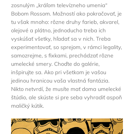
zosnulým „kráľom televízneho umenia“
Bobom Rossom. Možností ako pokračovať, je
tu však mnoho: rôzne druhy farieb, akvarel,
olejové a plátno, jednoducho treba ich
vyskúšať všetky, hľadať sa v nich. Treba
experimentovať, so sprejom, v rámci legality,
samozrejme, s fixkami, prechádzať rôzne
umelecké smery. Choďte do galérie,
inšpirujte sa. Ako pri všetkom je vašou
jedinou hranicou vaša vlastná fantázia.
Nikto netvrdí, že musíte mať doma umelecké
štúdio, ale skúste si pre seba vyhradiť aspoň
maličký kútik.