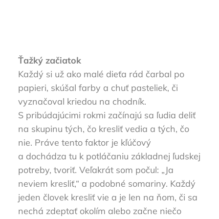
Ťažký začiatok
Každý si už ako malé dieťa rád čarbal po
papieri, skúšal farby a chuť pasteliek, či
vyznačoval kriedou na chodník.
S pribúdajúcimi rokmi začínajú sa ľudia deliť
na skupinu tých, čo kresliť vedia a tých, čo
nie. Práve tento faktor je kľúčový
a dochádza tu k potláčaniu základnej ľudskej
potreby, tvoriť. Veľakrát som počul: „Ja
neviem kresliť,“ a podobné somariny. Každý
jeden človek kresliť vie a je len na ňom, či sa
nechá zdeptať okolím alebo začne niečo