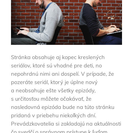
Stránka obsahuje aj kopec kreslených
seriálov, ktoré sú vhodné pre deti, no
nepohrdnú nimi ani dospelí. V prípade, že
pozeráte seriál, ktorý je úplne nový
a neobsahuje ešte všetky epizódy,
s určitosťou môžete očakávať, že
nasledovná epizóda bude na túto stránku
pridaná v priebehu niekoľkých dní.
Prevádzkovatelia si zakladajú na aktuálnosti
čo svedčí o správnom prístupe k ľuďom ,