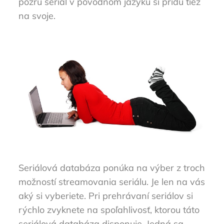
pozrú seriál v pôvodnom jazyku si prídu tiež
na svoje.
Seriálová databáza ponúka na výber z troch
možností streamovania seriálu. Je len na vás
aký si vyberiete. Pri prehrávaní seriálov si
rýchlo zvyknete na spoľahlivosť, ktorou táto
seriálová databáza disponuje. Jedná sa