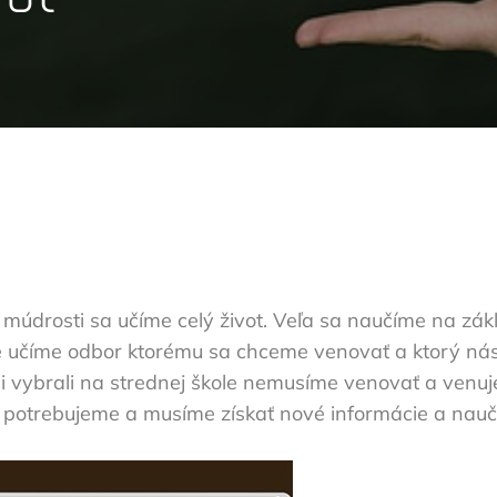
údrosti sa učíme celý život. Veľa sa naučíme na základ
se učíme odbor ktorému sa chceme venovať a ktorý nás
 vybrali na strednej škole nemusíme venovať a venuj
čo potrebujeme a musíme získať nové informácie a nau