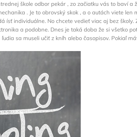
rednej škole odbor pekár , zo začiatku vás to baví a 
hanika . Je to obrovský skok , a o autách viete len má
 dá ísť individuálne. No chcete vedieť viac aj bez školy
ektronika a podobne. Dnes je taká doba že si všetko po
 ľudia sa museli učiť z kníh alebo časopisov. Pokiaľ mát