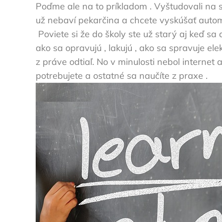
Poďme ale na to príkladom . Vyštudovali na st
už nebaví pekarčina a chcete vyskúšať automec
Poviete si že do školy ste už starý aj keď sa
ako sa opravujú , lakujú , ako sa spravuje el
z práve odtiaľ. No v minulosti nebol internet a
potrebujete a ostatné sa naučíte z praxe .