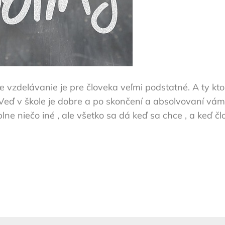
že vzdelávanie je pre človeka veľmi podstatné. A ty kt
 Veď v škole je dobre a po skončení a absolvovaní vám
úplne niečo iné , ale všetko sa dá keď sa chce , a keď č