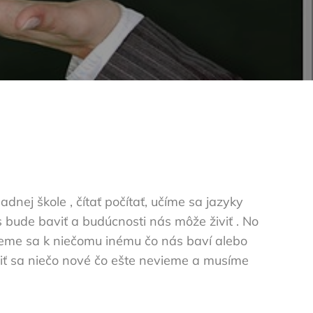
nej škole , čítať počítať, učíme sa jazyky
 bude baviť a budúcnosti nás môže živiť . No
eme sa k niečomu inému čo nás baví alebo
čiť sa niečo nové čo ešte nevieme a musíme