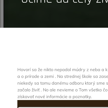
Hovorí sa že nikto nepadol múdry z neba a k m
a o prírode a zemi . Na strednej škole sa za
niekedy sa tomu danému odboru ktorý sme si
začalo živiť . No ale nevieme o Tom všetko 
získavať nové informácie a poznatky.