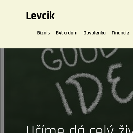
Skip
to
Levcik
content
Biznis
Byt a dom
Dovolenka
Financie
Učíme dá celý ži