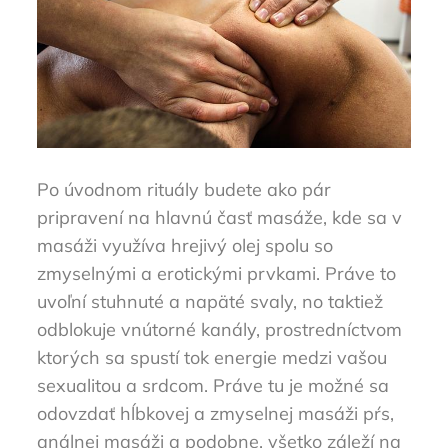
Po úvodnom rituály budete ako pár
pripravení na hlavnú časť masáže, kde sa v
masáži využíva hrejivý olej spolu so
zmyselnými a erotickými prvkami. Práve to
uvoľní stuhnuté a napäté svaly, no taktiež
odblokuje vnútorné kanály, prostredníctvom
ktorých sa spustí tok energie medzi vašou
sexualitou a srdcom. Práve tu je možné sa
odovzdať hĺbkovej a zmyselnej masáži pŕs,
análnej masáži a podobne, všetko záleží na