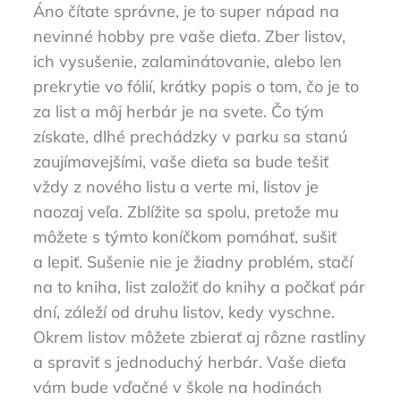
Áno čítate správne, je to super nápad na
nevinné hobby pre vaše dieťa. Zber listov,
ich vysušenie, zalaminátovanie, alebo len
prekrytie vo fólií, krátky popis o tom, čo je to
za list a môj herbár je na svete. Čo tým
získate, dlhé prechádzky v parku sa stanú
zaujímavejšími, vaše dieťa sa bude tešiť
vždy z nového listu a verte mi, listov je
naozaj veľa. Zblížite sa spolu, pretože mu
môžete s týmto koníčkom pomáhať, sušiť
a lepiť. Sušenie nie je žiadny problém, stačí
na to kniha, list založiť do knihy a počkať pár
dní, záleží od druhu listov, kedy vyschne.
Okrem listov môžete zbierať aj rôzne rastliny
a spraviť s jednoduchý herbár. Vaše dieťa
vám bude vďačné v škole na hodinách