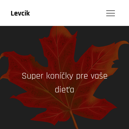
Skip
to
Levcik
content
Super koníčky pre vaše
dieťa