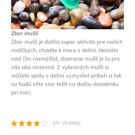
Zber mušli
Zber mušli je ďalšia super aktivita pre vašich
maličkých, chodíte k moru s deťmi. Nemáte
nad čím rozmýšľať, zbieranie mušli je tu pre
vás ako stvorené. Z vybraných mušli si
môžete spolu s deťmi vymyslieť príbeh a tak
sa budú ešte viac tešiť na ďalšiu dovolenku
pri mori.
4/5 - (5 votes)