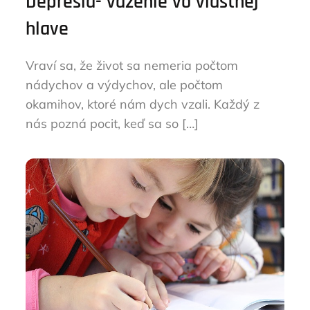
Depresia- väzenie vo vlastnej
hlave
Vraví sa, že život sa nemeria počtom
nádychov a výdychov, ale počtom
okamihov, ktoré nám dych vzali. Každý z
nás pozná pocit, keď sa so […]